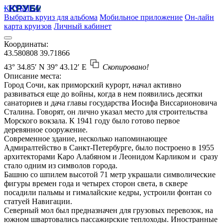
КРУБИСС
Выбрать круиз для альбома
Мобильное приложение
Он-лайн
карта круизов
Личный кабинет
Координаты:
43.580808
39.71866
43° 34.85′ N
39° 43.12′ E
Скопировано!
Описание места:
Город Сочи, как приморский курорт, начал активно
развиваться еще до войны, когда в нем появились десятки
санаториев и дача главы государства Иосифа Виссарионовича
Сталина. Говорят, он лично указал место для строительства
Морского вокзала. К 1941 году было готово первое
деревянное сооружение.
Современное здание, несколько напоминающее
Адмиралтейство в Санкт-Петербурге, было построено в 1955
архитекторами Каро Алабяном и Леонидом Карликом и сразу
стало одним из символов города.
Башню со шпилем высотой 71 метр украшали символические
фигуры времен года и четырех сторон света, в сквере
посадили пальмы и гималайские кедры, устроили фонтан со
статуей Навигации.
Северный мол был предназначен для грузовых перевозок, на
южном швартовались пассажирские теплоходы. Иностранные