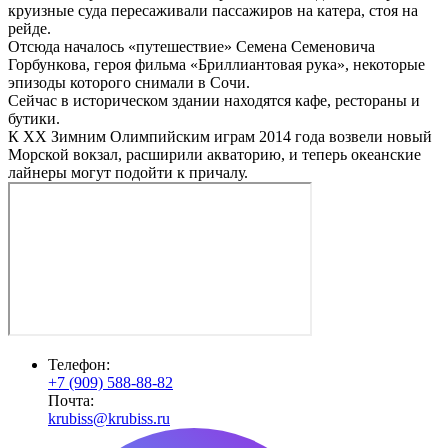
круизные суда пересаживали пассажиров на катера, стоя на
рейде.
Отсюда началось «путешествие» Семена Семеновича
Горбункова, героя фильма «Бриллиантовая рука», некоторые
эпизоды которого снимали в Сочи.
Сейчас в историческом здании находятся кафе, рестораны и
бутики.
К ХХ Зимним Олимпийским играм 2014 года возвели новый
Морской вокзал, расширили акваторию, и теперь океанские
лайнеры могут подойти к причалу.
Телефон:
+7 (909) 588-88-82
Почта:
krubiss@krubiss.ru