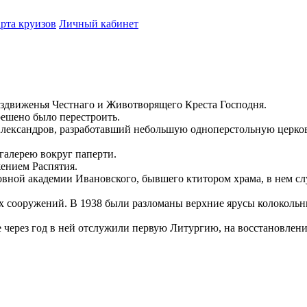
рта круизов
Личный кабинет
оздвиженья Честнаго и Животворящего Креста Господня.
ешено было перестроить.
лександров, разработавший небольшую одноперстольную церковь 
 галерею вокруг паперти.
ением Распятия.
овной академии Ивановского, бывшего ктитором храма, в нем 
х сооружений. В 1938 были разломаны верхние ярусы колокольни
через год в ней отслужили первую Литургию, на восстановление