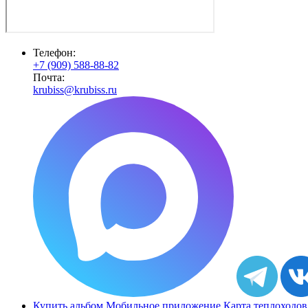
Телефон:
+7 (909) 588-88-82
Почта:
krubiss@krubiss.ru
Купить альбом
Мобильное приложение
Карта теплоходов