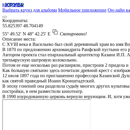
КРУБИСС
Выбрать круиз для альбома
Мобильное приложение
Он-лайн ка
Координаты:
55.825397
48.704149
55° 49.52′ N
48° 42.25′ E
Скопировано!
Описание места:
С XVIII века в Васильево был свой деревянный храм во имя В
В 1870 по предложению архимандрита Раифской пустыни его р
Автором проекта стал епархиальный архитектор Казани И.П. А
трехъярусную шатровую колокольню.
Потом ее еще несколько раз расширяли, пристроив 2 придела и
Как большую святыню здесь почитали древний крест с изображ
12 июля 1897 года по приглашению профессора Казанской Дух
как святой праведный Иоанн Кронштадтский.
В эпоху гонений она разделила судьбу многих других культовы
постройки, в нем разместили кинотеатр.
В 1990 изуродованную церковь вернули верующим. И, хотя уже 