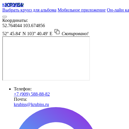
КРУБИСС
Выбрать круиз для альбома
Мобильное приложение
Он-лайн ка
Координаты:
52.764044
103.674856
52° 45.84′ N
103° 40.49′ E
Скопировано!
Телефон:
+7 (909) 588-88-82
Почта:
krubiss@krubiss.ru