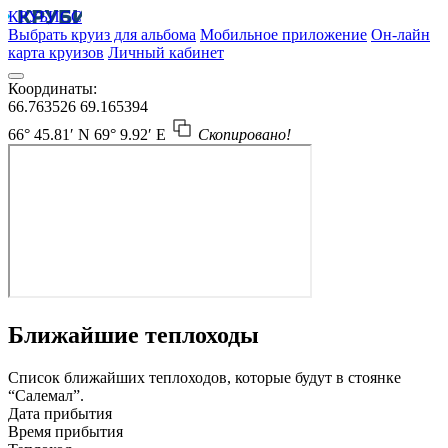
КРУБИСС
Выбрать круиз для альбома
Мобильное приложение
Он-лайн
карта круизов
Личный кабинет
Координаты:
66.763526
69.165394
66° 45.81′ N
69° 9.92′ E
Скопировано!
Ближайшие теплоходы
Список ближайших теплоходов, которые будут в стоянке
“Салемал”.
Дата прибытия
Время прибытия