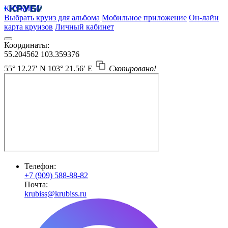
КРУБИСС
Выбрать круиз для альбома
Мобильное приложение
Он-лайн
карта круизов
Личный кабинет
Координаты:
55.204562
103.359376
55° 12.27′ N
103° 21.56′ E
Скопировано!
Телефон:
+7 (909) 588-88-82
Почта:
krubiss@krubiss.ru