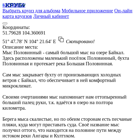
КРУБИСС
Выбрать круиз для альбома
Мобильное приложение
Он-лайн
карта круизов
Личный кабинет
Координаты:
51.79628
104.360691
51° 47.78′ N
104° 21.64′ E
Скопировано!
Описание места:
Мыс Половинный - самый большой мыс на озере Байкал.
Здесь расположены маленький посёлок Половинный, бухта
Половинная и протекает река Большая Половинная.
Сам мыс закрывает бухту от пронизывающих холодных
ветров с Байкал, что обеспечивает в ней комфортный
микроклимат.
Своими очертаниями мыс напоминает нам оттопыренный
большой палец руки, т.к. вдаётся в озеро на полтора
километра.
Берега мыса скалистые, но по обеим сторонам есть песчаные
пляжи, куда могут приставать суда. Своё название мыс
получил оттого, что находится на половине пути между
истоком реки Ангары и Култуком.