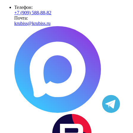
Телефон:
+7 (909) 588-88-82
Почта:
krubiss@krubiss.ru