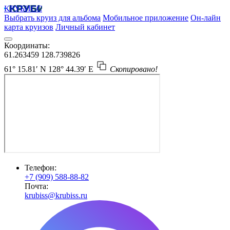
КРУБИСС
Выбрать круиз для альбома
Мобильное приложение
Он-лайн
карта круизов
Личный кабинет
Координаты:
61.263459
128.739826
61° 15.81′ N
128° 44.39′ E
Скопировано!
Телефон:
+7 (909) 588-88-82
Почта:
krubiss@krubiss.ru