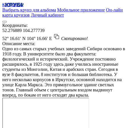
КРУБИСС
Выбрать круиз для альбома
Мобильное приложение
Он-лайн
карта круизов
Личный кабинет
Координаты:
52.276889
104.277739
52° 16.61′ N
104° 16.66′ E
Скопировано!
Описание места:
Одно из самых старых учебных заведений Сибири основано в
1918 году. В университете было два факультета:
филологический и исторический. Учреждение постоянно
расширялось, в 1925 году здесь даже учились иностранные
студенты из Монголии, Китая и арабских стран. Сегодня в
вузе 8 факультетов, 8 институтов и большая библиотека. У
него несколько корпусов в Иркутске, основной находится на
улице Карла Маркса. Это прямоугольное здание светлых
тонов. Главный объем с центральным входом выдвинут
вперед, по бокам от него отходят два крыла.