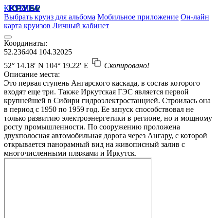
КРУБИСС
Выбрать круиз для альбома
Мобильное приложение
Он-лайн
карта круизов
Личный кабинет
Координаты:
52.236404
104.32025
52° 14.18′ N
104° 19.22′ E
Скопировано!
Описание места:
Это первая ступень Ангарского каскада, в состав которого
входят еще три. Также Иркутская ГЭС является первой
крупнейшей в Сибири гидроэлектростанцией. Строилась она
в период с 1950 по 1959 год. Ее запуск способствовал не
только развитию электроэнергетики в регионе, но и мощному
росту промышленности. По сооружению проложена
двухполосная автомобильная дорога через Ангару, с которой
открывается панорамный вид на живописный залив с
многочисленными пляжами и Иркутск.