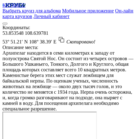
КРУБИСС
Выбрать круиз для альбома
Мобильное приложение
Он-лайн
карта круизов
Личный кабинет
Координаты:
53.853548
108.639781
53° 51.21′ N
108° 38.39′ E
Скопировано!
Описание места:
Архипелаг находится в семи километрах к западу от
полуострова Святой Нос. Он состоит из четырех островов —
Большого Ушканьего, Тонкого, Долгого и Круглого, общая
площадь которых составляет всего 10 квадратных метров.
Каменистые берега этих мест служат лежбищем для
байкальской нерпы. По оценкам ученых, численность
животных на лежбище — около двух тысяч голов, и это
количество не меняется с 1934 года. Нерпа очень осторожна,
и, когда громко разговаривают на подходе, она ныряет с
камней в воду. Для посещения архипелага необходимо
специальное разрешение.