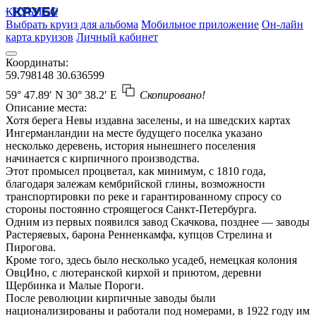
КРУБИСС
Выбрать круиз для альбома
Мобильное приложение
Он-лайн
карта круизов
Личный кабинет
Координаты:
59.798148
30.636599
59° 47.89′ N
30° 38.2′ E
Скопировано!
Описание места:
Хотя берега Невы издавна заселены, и на шведских картах
Ингерманландии на месте будущего поселка указано
несколько деревень, история нынешнего поселения
начинается с кирпичного производства.
Этот промысел процветал, как минимум, с 1810 года,
благодаря залежам кембрийской глины, возможности
транспортировки по реке и гарантированному спросу со
стороны постоянно строящегося Санкт-Петербурга.
Одним из первых появился завод Скачкова, позднее — заводы
Растеряевых, барона Ренненкамфа, купцов Стрелина и
Пирогова.
Кроме того, здесь было несколько усадеб, немецкая колония
ОвцИно, с лютеранской кирхой и приютом, деревни
Щербинка и Малые Пороги.
После революции кирпичные заводы были
национализированы и работали под номерами, в 1922 году им