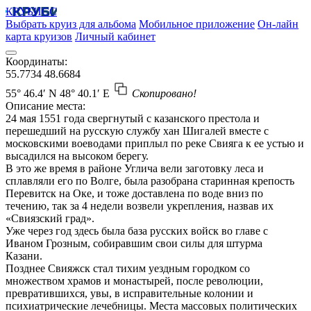
КРУБИСС
Выбрать круиз для альбома
Мобильное приложение
Он-лайн
карта круизов
Личный кабинет
Координаты:
55.7734
48.6684
55° 46.4′ N
48° 40.1′ E
Скопировано!
Описание места:
24 мая 1551 года свергнутый с казанского престола и
перешедший на русскую службу хан Шигалей вместе с
московскими воеводами приплыл по реке Свияга к ее устью и
высадился на высоком берегу.
В это же время в районе Углича вели заготовку леса и
сплавляли его по Волге, была разобрана старинная крепость
Перевитск на Оке, и тоже доставлена по воде вниз по
течению, так за 4 недели возвели укрепления, назвав их
«Свиязский град».
Уже через год здесь была база русских войск во главе с
Иваном Грозным, собиравшим свои силы для штурма
Казани.
Позднее Свияжск стал тихим уездным городком со
множеством храмов и монастырей, после революции,
превратившихся, увы, в исправительные колонии и
психиатрические лечебницы. Места массовых политических