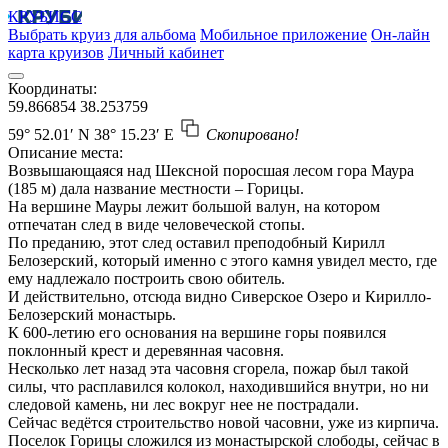
КРУБИСС
Выбрать круиз для альбома
Мобильное приложение
Он-лайн
карта круизов
Личный кабинет
Координаты:
59.866854
38.253759
59° 52.01′ N
38° 15.23′ E
Скопировано!
Описание места:
Возвышающаяся над Шексной поросшая лесом гора Маура
(185 м) дала название местности – Горицы.
На вершине Мауры лежит большой валун, на котором
отпечатан след в виде человеческой стопы.
По преданию, этот след оставил преподобный Кирилл
Белозерский, который именно с этого камня увидел место, где
ему надлежало построить свою обитель.
И действительно, отсюда видно Сиверское Озеро и Кирилло-
Белозерский монастырь.
К 600-летию его основания на вершине горы появился
поклонный крест и деревянная часовня.
Несколько лет назад эта часовня сгорела, пожар был такой
силы, что расплавился колокол, находившийся внутри, но ни
следовой камень, ни лес вокруг нее не пострадали.
Сейчас ведётся строительство новой часовни, уже из кирпича.
Поселок Горицы сложился из монастырской слободы, сейчас в