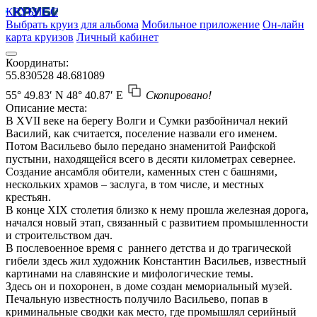
КРУБИСС
Выбрать круиз для альбома
Мобильное приложение
Он-лайн
карта круизов
Личный кабинет
Координаты:
55.830528
48.681089
55° 49.83′ N
48° 40.87′ E
Скопировано!
Описание места:
В XVII веке на берегу Волги и Сумки разбойничал некий
Василий, как считается, поселение назвали его именем.
Потом Васильево было передано знаменитой Раифской
пустыни, находящейся всего в десяти километрах севернее.
Создание ансамбля обители, каменных стен с башнями,
нескольких храмов – заслуга, в том числе, и местных
крестьян.
В конце XIX столетия близко к нему прошла железная дорога,
начался новый этап, связанный с развитием промышленности
и строительством дач.
В послевоенное время с раннего детства и до трагической
гибели здесь жил художник Константин Васильев, известный
картинами на славянские и мифологические темы.
Здесь он и похоронен, в доме создан мемориальный музей.
Печальную известность получило Васильево, попав в
криминальные сводки как место, где промышлял серийный