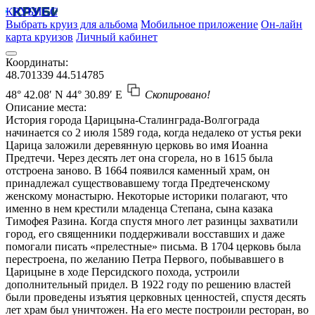
КРУБИСС
Выбрать круиз для альбома
Мобильное приложение
Он-лайн
карта круизов
Личный кабинет
Координаты:
48.701339
44.514785
48° 42.08′ N
44° 30.89′ E
Скопировано!
Описание места:
История города Царицына-Сталинграда-Волгограда
начинается со 2 июля 1589 года, когда недалеко от устья реки
Царица заложили деревянную церковь во имя Иоанна
Предтечи. Через десять лет она сгорела, но в 1615 была
отстроена заново. В 1664 появился каменный храм, он
принадлежал существовавшему тогда Предтеченскому
женскому монастырю. Некоторые историки полагают, что
именно в нем крестили младенца Степана, сына казака
Тимофея Разина. Когда спустя много лет разинцы захватили
город, его священники поддерживали восставших и даже
помогали писать «прелестные» письма. В 1704 церковь была
перестроена, по желанию Петра Первого, побывавшего в
Царицыне в ходе Персидского похода, устроили
дополнительный придел. В 1922 году по решению властей
были проведены изъятия церковных ценностей, спустя десять
лет храм был уничтожен. На его месте построили ресторан, во