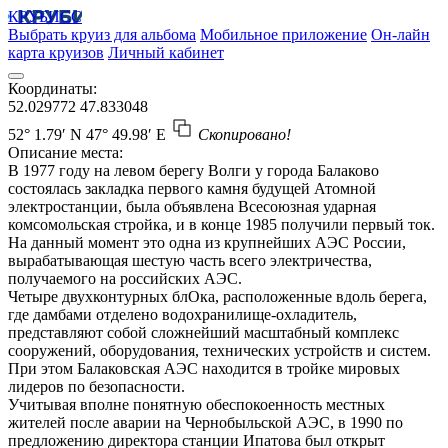
КРУБИСС
Выбрать круиз для альбома
Мобильное приложение
Он-лайн
карта круизов
Личный кабинет
Координаты:
52.029772
47.833048
52° 1.79′ N
47° 49.98′ E
Скопировано!
Описание места:
В 1977 году на левом берегу Волги у города Балаково
состоялась закладка первого камня будущей Атомной
электростанции, была объявлена Всесоюзная ударная
комсомольская стройка, и в конце 1985 получили первый ток.
На данный момент это одна из крупнейших АЭС России,
вырабатывающая шестую часть всего электричества,
получаемого на российских АЭС.
Четыре двухконтурных блОка, расположенные вдоль берега,
где дамбами отделено водохранилище-охладитель,
представляют собой сложнейший масштабный комплекс
сооружений, оборудования, технических устройств и систем.
При этом Балаковская АЭС находится в тройке мировых
лидеров по безопасности.
Учитывая вполне понятную обеспокоенность местных
жителей после аварии на Чернобыльской АЭС, в 1990 по
предложению директора станции Ипатова был открыт