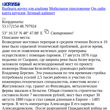
КРУБИСС
Выбрать круиз для альбома
Мобильное приложение
Он-лайн
карта круизов
Личный кабинет
Координаты:
53.172154
48.797924
53° 10.33′ N
48° 47.88′ E
Скопировано!
Описание места:
Возведение мостовых переправ в среднем течении Волги в 19
веке было серьезной технической проблемой, долгое время,
даже после появления железных дорог переправы
осуществляли с помощью паромов. 17 августа 1876 года
недалеко от Сызрани, где ширина реки была более версты,
заложили первый железнодорожный мост по проекту
инженера Николая Белелюбского, руководил работами
Владимир Березин. Эта уникальная по тем временам стройка
потребовала усилий 2,5 тысяч рабочих и участия ста
инженерно-технических специалистов, известняк везли с
Жигулевских гор, гранит из Финляндии, металлические
фермы заказали в Бельгии. Общая стоимость строительства
составила более 7 миллионов рублей, мост был открыт 30
августа 1880 года и стал самым длинным в Европе – 1485
метров. В честь императора Александра II его нарекли
Александровским. После разрушений Гражданской войны он