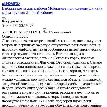
КРУБИСС
Выбрать круиз для альбома
Мобильное приложение
Он-лайн
карта круизов
Личный кабинет
Координаты:
53.306571
50.19478
53° 18.39′ N
50° 11.69′ E
Скопировано!
Описание места:
Лысая гора – часто встречающийся топоним, поскольку из-за
ветров на вершинах зачастую отсутствует растительность, в
народной мифологии такая особенность имеет мистическую
связь с разгулом нечистой силы. Есть такая гора в
Жигулевском массиве, есть и в Сокольих горах, которые
служат продолжением Жигулей. Это самая близкая к Самаре
вершина, она полностью сложена из известняка, испещрена
гротами и пещерами. Издавна про нее говорили, что здесь
были стоянки разбойников, творились темные дела. Сейчас
можно услышать про некие светящиеся объекты, и выплески
загадочной энергии, «сгусток» которой якобы находится в ее
недрах. Кто-то ищет здесь клады, а кто-то складывает
ритуальные пирамидки из камней, рассказывают, что на ее
вершине живет отшельник, который иногда выходит
пообщаться с людьми. В 19 веке под горой вдоль реки
проходил бечевник, на который обрушивались подточенные