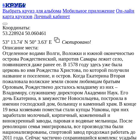
КРУБИСС
Выбрать круиз для альбома
Мобильное приложение
Он-лайн
карта круизов
Личный кабинет
Координаты:
53.228924
50.060461
53° 13.74′ N
50° 3.63′ E
Скопировано!
Описание места:
Отделенное водами Волги, Воложки и южной оконечностью
острова Рождественский, напротив Самары лежит село,
появившееся даже ранее ее. В 1578 году здесь уже была
церковь во имя Рождества Христова, по которой получили
название и поселение, и остров. Когда Екатерина Вторая
пожаловала волжские земли своим любимцам братьям
Орловым, Рождествено досталось младшему из них –
Владимиру, служившему директором Академии Наук. Его
дочь Екатерина, в замужестве Новосильцева, построила в
имении господский дом, больницу и каменный храм. В конце
19 века хозяевами поместья стали купцы Ушковы, при них
заработали молочный, кирпичный, кожевенный и
винокуренный заводы, паровая и водяные мельницы. После
революции семья эмигрировала, все производства были
национализированы, спиртовой завод продолжал работать до
2011 года. Сейчас частично сохранившийся комплекс усадьбы