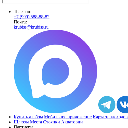
Телефон:
+7 (909) 588-88-82
Почта:
krubiss@krubiss.ru
Купить альбом
Мобильное приложение
Карта теплоходов
Шлюзы
Места
Стоянки
Акватории
Партнеры