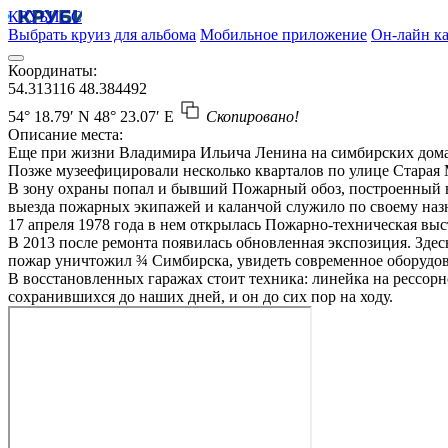
КРУБИСС
Выбрать круиз для альбома
Мобильное приложение
Он-лайн ка
Координаты:
54.313116
48.384492
54° 18.79′ N
48° 23.07′ E
Скопировано!
Описание места:
Еще при жизни Владимира Ильича Ленина на симбирских домах
Позже музеефицировали несколько кварталов по улице Старая 
В зону охраны попал и бывший Пожарный обоз, построенный в 1
выезда пожарных экипажей и каланчой служило по своему назн
17 апреля 1978 года в нем открылась Пожарно-техническая выс
В 2013 после ремонта появилась обновленная экспозиция. Здес
пожар уничтожил ¾ Симбирска, увидеть современное оборудо
В восстановленных гаражах стоит техника: линейка на рессор
сохранившихся до наших дней, и он до сих пор на ходу.