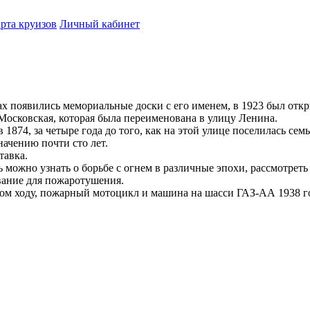
рта круизов
Личный кабинет
 появились мемориальные доски с его именем, в 1923 был откр
Московская, которая была переименована в улицу Ленина.
874, за четыре года до того, как на этой улице поселилась сем
ачению почти сто лет.
тавка.
ь можно узнать о борьбе с огнем в различные эпохи, рассмотрет
вание для пожаротушения.
ном ходу, пожарный мотоцикл и машина на шасси ГАЗ-АА 1938 г