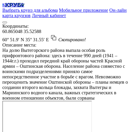
КРУБИСС
Выбрать круиз для альбома
Мобильное приложение
Он-лайн
карта круизов
Личный кабинет
Координаты:
60.865048
35.52588
60° 51.9′ N
35° 31.55′ E
Скопировано!
Описание места:
На долю Вытегорского района выпала особая роль
прифронтового района: здесь в течение 990 дней (1941 –
1944г.г.) проходил передний край обороны частей Красной
армии – Оштинская оборона. Население района совместно с
воинскими подразделениями приняло самое
непосредственное участие в борьбе с врагом. Невозможно
переоценить значение Оштинской обороны – планы немцев о
создании второго кольца блокады, захвата Вытегры и
Мариинского водного канала, важных стратегических в
военном отношении объектов, были сорваны