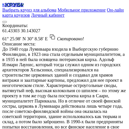
КРУБИСС
Выбрать круиз для альбома
Мобильное приложение
Он-лайн
карта круизов
Личный кабинет
Координаты:
61.43303
30.143027
61° 25.98′ N
30° 8.58′ E
Скопировано!
Описание места:
До 1940 года Лумиваара входила в Выборгскую губернию
Финляндии, в 1923 она стала отдельным муниципалитетом, а
в 1935 в ней была освящена лютеранская кирха. Адольф
Илмари Лаунис, который тогда служил одним из городских
архитекторов Хельсинки, специализировался на
строительстве церковных зданий и создавал для храмов
витражи и заалтарные картины, предложил для нее проект в
неоготическом стиле. Характерные остроугольные своды,
вытянутый неф, высокая колокольня со шпилем – по этому же
проекту в том же году была построена кирха в Саари,
муниципалитет Париккала. Но в отличие от своей финской
сестры, церковь в Лумиваара действовала лишь четыре года,
после советско-финляндской войны она оказалась на
советской территории, здание использовалось как тюрьма и
склад, а потом было заброшено. В 1990-х были предприняты
попытки восстановления, но все финское население в свое