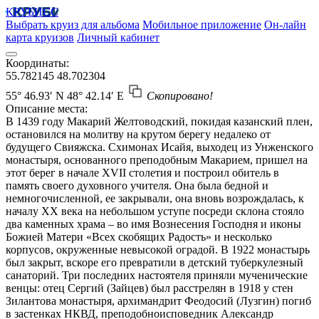
КРУБИСС
Выбрать круиз для альбома
Мобильное приложение
Он-лайн
карта круизов
Личный кабинет
Координаты:
55.782145
48.702304
55° 46.93′ N
48° 42.14′ E
Скопировано!
Описание места:
В 1439 году Макарий Желтоводский, покидая казанский плен,
остановился на молитву на крутом берегу недалеко от
будущего Свияжска. Схимонах Исайя, выходец из Унженского
монастыря, основанного преподобным Макарием, пришел на
этот берег в начале XVII столетия и построил обитель в
память своего духовного учителя. Она была бедной и
немногочисленной, ее закрывали, она вновь возрождалась, к
началу ХХ века на небольшом уступе посреди склона стояло
два каменных храма – во имя Вознесения Господня и иконы
Божией Матери «Всех скобящих Радость» и несколько
корпусов, окруженные невысокой оградой. В 1922 монастырь
был закрыт, вскоре его превратили в детский туберкулезный
санаторий. Три последних настоятеля приняли мученические
венцы: отец Сергий (Зайцев) был расстрелян в 1918 у стен
Зилантова монастыря, архимандрит Феодосий (Лузгин) погиб
в застенках НКВД, преподобноисповедник Александр