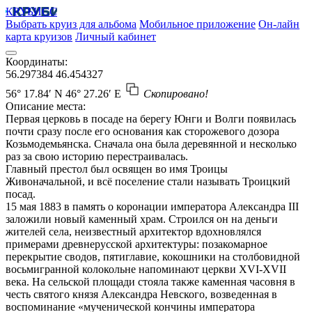
КРУБИСС
Выбрать круиз для альбома
Мобильное приложение
Он-лайн
карта круизов
Личный кабинет
Координаты:
56.297384
46.454327
56° 17.84′ N
46° 27.26′ E
Скопировано!
Описание места:
Первая церковь в посаде на берегу Юнги и Волги появилась
почти сразу после его основания как сторожевого дозора
Козьмодемьянска. Сначала она была деревянной и несколько
раз за свою историю перестраивалась.
Главный престол был освящен во имя Троицы
Живоначальной, и всё поселение стали называть Троицкий
посад.
15 мая 1883 в память о коронации императора Александра III
заложили новый каменный храм. Строился он на деньги
жителей села, неизвестный архитектор вдохновлялся
примерами древнерусской архитектуры: позакомарное
перекрытие сводов, пятиглавие, кокошники на столбовидной
восьмигранной колокольне напоминают церкви XVI-XVII
века. На сельской площади стояла также каменная часовня в
честь святого князя Александра Невского, возведенная в
воспоминание «мученической кончины императора