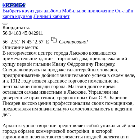
КРУБИСС
Выбрать круиз для альбома
Мобильное приложение
Он-лайн
карта круизов
Личный кабинет
Координаты:
56.04183
45.042911
56° 2.51′ N
45° 2.57′ E
Скопировано!
Описание места:
В историческом центре города Лысково возвышается
примечательное здание – торговый дом, принадлежавший
купцу первой гильдии Ивану Фёдоровичу Писареву.
Специализируясь на продаже галантерейных товаров,
предприниматель добился значительного успеха в своём деле,
и к 1912 году возвел красивое торговое помещение на
центральной площади города. Магазин долгое время
оставался самым известным в Лыскове. Управляли им
доверенные приказчики, среди которых был С.А. Баринов.
Писарев высоко ценил профессионализм своих помощников,
предоставляя им значительную самостоятельность в ведении
дел.
Архитектурное творение представляет собой уникальный для
города образец коммерческой постройки, в которой
гармонично переплетаются элементы поздней эклектики и