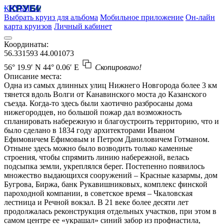
КРУБИСС
Выбрать круиз для альбома
Мобильное приложение
Он-лайн
карта круизов
Личный кабинет
Координаты:
56.331593
44.001073
56° 19.9′ N
44° 0.06′ E
Скопировано!
Описание места:
Одна из самых длинных улиц Нижнего Новгорода более 3 км
тянется вдоль Волги от Канавинского моста до Казанского
съезда. Когда-то здесь были хаотично разбросаны дома
нижегородцев, но большой пожар дал возможность
спланировать набережную и благоустроить территорию, что и
было сделано в 1834 году архитекторами Иваном
Ефимовичем Ефимовым и Петром Даниловичем Готманом.
Отныне здесь можно было возводить только каменные
строения, чтобы спрямить линию набережной, велась
подсыпка земли, укреплялся берег. Постепенно появилось
множество выдающихся сооружений – Красные казармы, дом
Бугрова, Биржа, банк Рукавишниковых, комплекс финской
пароходной компании, в советское время – Чкаловская
лестница и Речной вокзал. В 21 веке более десяти лет
продолжалась реконструкция отдельных участков, при этом в
самом центре ее «украшал» синий забор из профнастила,