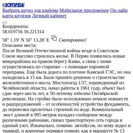
КРУБИСС
Выбрать круиз для альбома
Мобильное приложение
Он-лайн
карта круизов
Личный кабинет
Координаты:
58.019756
56.221314
58° 1.19′ N
56° 13.28′ E
Скопировано!
Описание места:
После Великой Отечественной войны везде в Советском
Союзе массово строилось жилье. В Перми появились новые
микрорайоны на правом берегу Камы, а связь с ними
осуществлялась по старинке – с помощью паромной
переправы. Еще была дорога по плотине Камской ГЭС, но она
находилась в 15 км. Было принято решение о строительстве
железобетонного моста. Мостопоезд 1/37, переведенный из
Челябинской области, начал работы в 1961 году, объект был
сдан через шесть лет, к 50-летнему юбилею Октябрьской
революции. На стройке было использовано немало новшеств
и рацпредложений – от особенностей устройства фундамента,
до перевозки пролетных строений по воде. Коммунальный
мост длиной в 995 метров наладил сообщение между
различными районами, связал транспортную сеть города в
единый узел. Изначально, помимо автобусов, по нему ходил и
трамвай, и коренные пермяки помнят, как в маршруте № 13