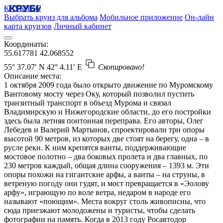
КРУБИСС
Выбрать круиз для альбома
Мобильное приложение
Он-лайн
карта круизов
Личный кабинет
Координаты:
55.617781
42.068552
55° 37.07′ N
42° 4.11′ E
Скопировано!
Описание места:
1 октября 2009 года было открыто движение по Муромскому
Вантовому мосту через Оку, который позволил пустить
транзитный транспорт в объезд Мурома и связал
Владимирскую и Нижегородские области, до его постройки
здесь была летняя понтонная переправа. Его авторы, Олег
Лебедев и Валерий Мартынов, спроектировали три опоры
высотой 90 метров, из которых две стоят на берегу, одна – в
русле реки. К ним крепятся ванты, поддерживающие
мостовое полотно – два боковых пролета и два главных, по
230 метров каждый, общая длина сооружения – 1393 м. Эти
опоры похожи на гигантские арфы, а ванты – на струны, в
ветреную погоду они гудят, и мост превращается в «Эолову
арфу», играющую по воле ветра, недаром в народе его
называют «поющим». Места вокруг столь живописны, что
сюда приезжают молодожены и туристы, чтобы сделать
фотографии на память. Когда в 2013 году Росавтодор