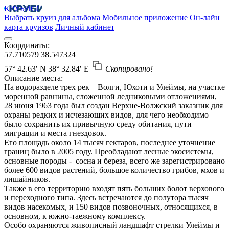
КРУБИСС
Выбрать круиз для альбома
Мобильное приложение
Он-лайн
карта круизов
Личный кабинет
Координаты:
57.710579
38.547324
57° 42.63′ N
38° 32.84′ E
Скопировано!
Описание места:
На водоразделе трех рек – Волги, Юхоти и Улеймы, на участке
моренной равнины, сложенной ледниковыми отложениями,
28 июня 1963 года был создан Верхне-Волжский заказник для
охраны редких и исчезающих видов, для чего необходимо
было сохранить их привычную среду обитания, пути
миграции и места гнездовок.
Его площадь около 14 тысяч гектаров, последнее уточнение
границ было в 2005 году. Преобладают лесные экосистемы,
основные породы - сосна и береза, всего же зарегистрировано
более 600 видов растений, большое количество грибов, мхов и
лишайников.
Также в его территорию входят пять больших болот верхового
и переходного типа. Здесь встречаются до полутора тысяч
видов насекомых, и 150 видов позвоночных, относящихся, в
основном, к южно-таежному комплексу.
Особо охраняются живописный ландшафт стрелки Улеймы и