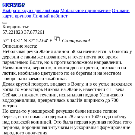
КРУБИСС
Выбрать круиз для альбома
Мобильное приложение
Он-лайн
карта круизов
Личный кабинет
Координаты:
57.221823
37.877261
57° 13.31′ N
37° 52.64′ E
Скопировано!
Описание места:
Небольшая речка Жабня длиной 58 км начинается в болотах у
деревни с таким же названием, и течет почти все время
параллельно Волге, но в противоположном направлении.
Названия эти, вероятно, происходят от цветка, похожего на
лютик, изобильно цветущего по ее берегам и на местном
говоре называемого «жабник».
Делая крутой поворот, впадает в Волгу, и в ее устье находился
когда-то монастырь Никола-на-Жабне, известный с 11 века.
Сейчас в нижнем течении, испытывая подпор Угличского
водохранилища, превратилась в залИв шириною до 700
метров.
Но когда-то у неширокой речушки были низкие топкие
берега, и это помогло одержать 28 августа 1609 года победу
над польской конницей. Это была первая крупная победа того
периода, породившая энтузиазм и ускорившая формирование
народного ополчения.