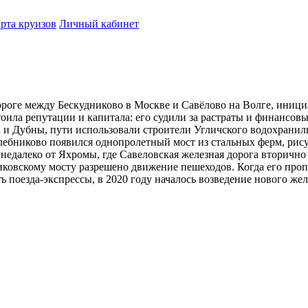
рта круизов
Личный кабинет
дороге между Бескудниково в Москве и Савёлово на Волге, иниц
оила репутации и капитала: его судили за растраты и финансов
а и Дубны, пути использовали строители Угличского водохрани
ебниково появился однопролетный мост из стальных ферм, рису
едалеко от Яхромы, где Савеловская железная дорога вторично п
ковскому мосту разрешено движение пешеходов. Когда его проп
 поезда-экспрессы, в 2020 году началось возведение нового же