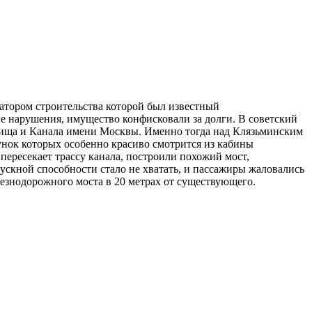
иатором строительства которой был известный
ые нарушения, имущество конфисковали за долги. В советский
лища и Канала имени Москвы. Именно тогда над Клязьминским
нок которых особенно красиво смотрится из кабины
ересекает трассу канала, построили похожий мост,
ускной способности стало не хватать, и пассажиры жаловались
лезнодорожного моста в 20 метрах от существующего.