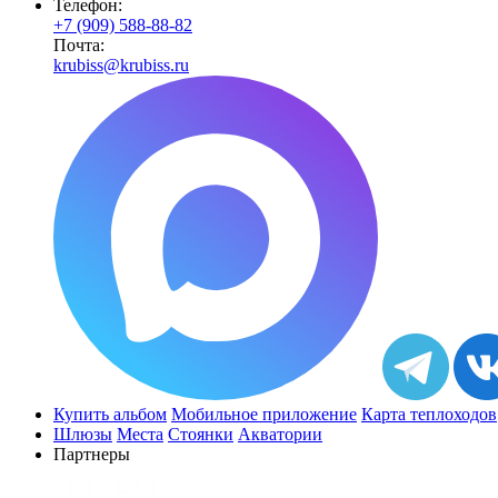
Телефон:
+7 (909) 588-88-82
Почта:
krubiss@krubiss.ru
Купить альбом
Мобильное приложение
Карта теплоходов
Шлюзы
Места
Стоянки
Акватории
Партнеры