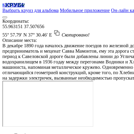
КРУБИСС
Выбрать круиз для альбома
Мобильное приложение
Он-лайн ка
Координаты:
55.963151
37.507656
55° 57.79′ N
37° 30.46′ E
Скопировано!
Описание места:
В декабре 1890 года началось движение поездов по железной 
предприниматель и меценат Савва Мамонтов, ему эта дорога ст
период к Савеловской дороге были добавлены линии до Углич
водохранилищем в 1936 годау между перегонами Водники и Хл
машиниста, напоминая металлическое кружево. Одновременно н
отличающийся геометрией конструкций, кроме того, по Хлебни
на задержки электричек, вызванные необходимостью пропускать