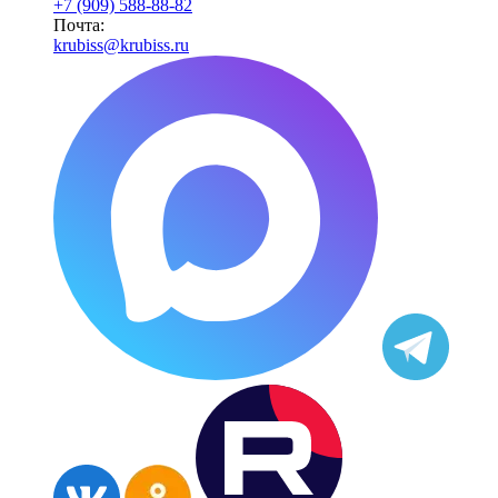
+7 (909) 588-88-82
Почта:
krubiss@krubiss.ru