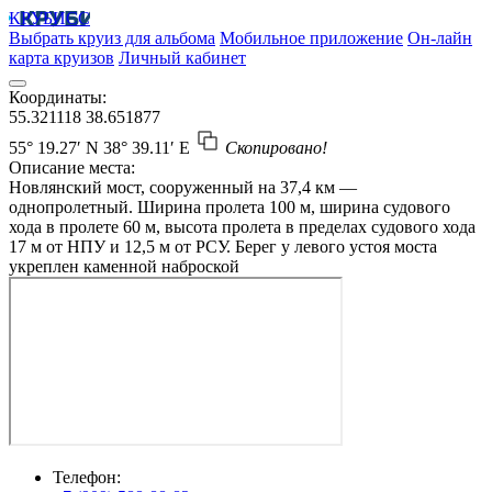
КРУБИСС
Выбрать круиз для альбома
Мобильное приложение
Он-лайн
карта круизов
Личный кабинет
Координаты:
55.321118
38.651877
55° 19.27′ N
38° 39.11′ E
Скопировано!
Описание места:
Новлянский мост, сооруженный на 37,4 км —
однопролетный. Ширина пролета 100 м, ширина судового
хода в пролете 60 м, высота пролета в пределах судового хода
17 м от НПУ и 12,5 м от РСУ. Берег у левого устоя моста
укреплен каменной наброской
Телефон: