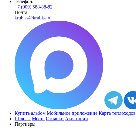
Телефон:
+7 (909) 588-88-82
Почта:
krubiss@krubiss.ru
Купить альбом
Мобильное приложение
Карта теплоходов
Шлюзы
Места
Стоянки
Акватории
Партнеры