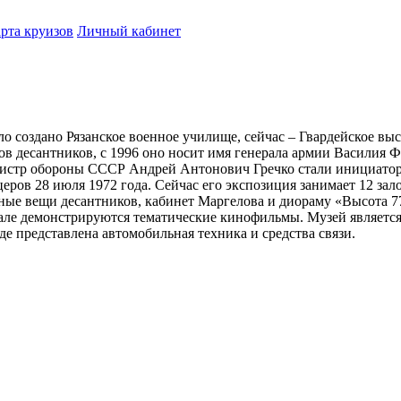
рта круизов
Личный кабинет
о создано Рязанское военное училище, сейчас – Гвардейское в
в десантников, с 1996 оно носит имя генерала армии Василия 
инистр обороны СССР Андрей Антонович Гречко стали инициато
ров 28 июля 1972 года. Сейчас его экспозиция занимает 12 зало
ные вещи десантников, кабинет Маргелова и диораму «Высота 7
нозале демонстрируются тематические кинофильмы. Музей являе
где представлена автомобильная техника и средства связи.