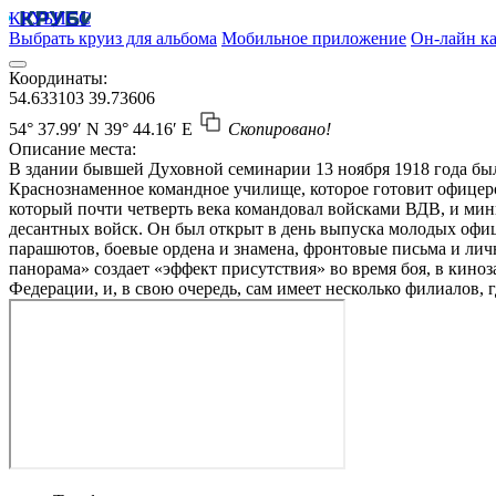
КРУБИСС
Выбрать круиз для альбома
Мобильное приложение
Он-лайн ка
Координаты:
54.633103
39.73606
54° 37.99′ N
39° 44.16′ E
Скопировано!
Описание места:
В здании бывшей Духовной семинарии 13 ноября 1918 года был
Краснознаменное командное училище, которое готовит офицеро
который почти четверть века командовал войсками ВДВ, и м
десантных войск. Он был открыт в день выпуска молодых офице
парашютов, боевые ордена и знамена, фронтовые письма и лич
панорама» создает «эффект присутствия» во время боя, в ки
Федерации, и, в свою очередь, сам имеет несколько филиалов, 