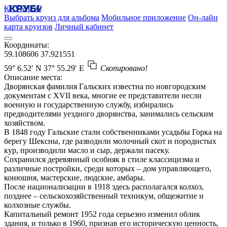
КРУБИСС
Выбрать круиз для альбома
Мобильное приложение
Он-лайн
карта круизов
Личный кабинет
Координаты:
59.108606
37.921551
59° 6.52′ N
37° 55.29′ E
Скопировано!
Описание места:
Дворянская фамилия Гальских известна по новгородским
документам с XVII века, многие ее представители несли
военную и государственную службу, избирались
предводителями уездного дворянства, занимались сельским
хозяйством.
В 1848 году Гальские стали собственниками усадьбы Горка на
берегу Шексны, где разводили молочный скот и породистых
кур, производили масло и сыр, держали пасеку.
Сохранился деревянный особняк в стиле классицизма и
различные постройки, среди которых – дом управляющего,
конюшня, мастерские, людские, амбары.
После национализации в 1918 здесь располагался колхоз,
позднее – сельскохозяйственный техникум, общежитие и
колхозные службы.
Капитальный ремонт 1952 года серьезно изменил облик
здания, и только в 1960, признав его историческую ценность,