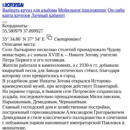
КРУБИСС
Выбрать круиз для альбома
Мобильное приложение
Он-лайн
карта круизов
Личный кабинет
Координаты:
55.580979
37.899927
55° 34.86′ N
37° 54′ E
Скопировано!
Описание места:
Село Лыткарино несколько столетий принадлежало Чудову
монастырю, а с начала XVIII в. – Никите Зотову, учителю
Петра Первого и его потомкам.
Жители работали в каменоломнях, а с 1930-х гг. добывали
кварцевый песок для Завода оптических стёкол, благодаря
которому село превратилось в город.
В усадебном доме Никиты Зотова открылся Историко-
краеведческий музей, при котором действует Планетарий.
На окраине города, в бывшем селе Петровское сохранилась
усадьба, последовательно принадлежавшая Милославским,
Нарышкиным, Демидовым, Чернышёвым.
Главный господский дом и хозяйственные постройки,
построенный горнозаводчиком Александром Григорьевичем
Демидовым в стиле классического палладианства в сочетании
с пейзажным парком напоминает императорский Павловск в
миниатюре.