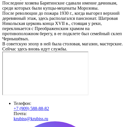
Последние хозяева Барятинские сдавали имение дачникам,
среди которых были купцы-меценаты Морозовы.
После революции до пожара 1930 г., когда выгорел верхний
деревянный этаж, здесь располагался пансионат. Шатровая
Никольская церковь конца XVII в., стоящая у реки,
перекликается с Преображенским храмом на
противоположном берегу, в ее подклете был семейный склеп
Чернышёвых.
В советскую эпоху в ней была столовая, магазин, мастерские.
Сейчас здесь вновь идут службы.
Телефон:
+7 (909) 588-88-82
Почта:
krubiss@krubiss.ru