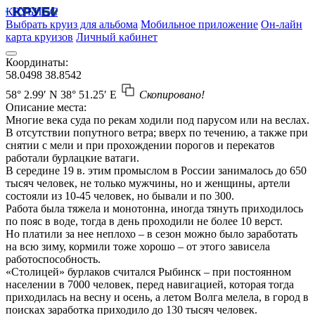
КРУБИСС
Выбрать круиз для альбома
Мобильное приложение
Он-лайн
карта круизов
Личный кабинет
Координаты:
58.0498
38.8542
58° 2.99′ N
38° 51.25′ E
Скопировано!
Описание места:
Многие века суда по рекам ходили под парусом или на веслах.
В отсутствии попутного ветра; вверх по течению, а также при
снятии с мели и при прохождении порогов и перекатов
работали бурлацкие ватаги.
В середине 19 в. этим промыслом в России занималось до 650
тысяч человек, не только мужчины, но и женщины, артели
состояли из 10-45 человек, но бывали и по 300.
Работа была тяжела и монотонна, иногда тянуть приходилось
по пояс в воде, тогда в день проходили не более 10 верст.
Но платили за нее неплохо – в сезон можно было заработать
на всю зиму, кормили тоже хорошо – от этого зависела
работоспособность.
«Столицей» бурлаков считался Рыбинск – при постоянном
населении в 7000 человек, перед навигацией, которая тогда
приходилась на весну и осень, а летом Волга мелела, в город в
поисках заработка приходило до 130 тысяч человек.