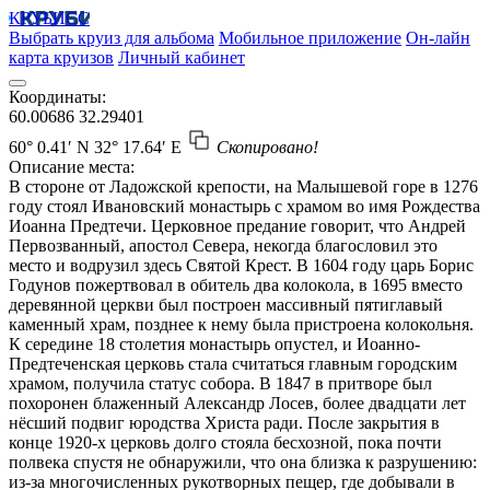
КРУБИСС
Выбрать круиз для альбома
Мобильное приложение
Он-лайн
карта круизов
Личный кабинет
Координаты:
60.00686
32.29401
60° 0.41′ N
32° 17.64′ E
Скопировано!
Описание места:
В стороне от Ладожской крепости, на Малышевой горе в 1276
году стоял Ивановский монастырь с храмом во имя Рождества
Иоанна Предтечи. Церковное предание говорит, что Андрей
Первозванный, апостол Севера, некогда благословил это
место и водрузил здесь Святой Крест. В 1604 году царь Борис
Годунов пожертвовал в обитель два колокола, в 1695 вместо
деревянной церкви был построен массивный пятиглавый
каменный храм, позднее к нему была пристроена колокольня.
К середине 18 столетия монастырь опустел, и Иоанно-
Предтеченская церковь стала считаться главным городским
храмом, получила статус собора. В 1847 в притворе был
похоронен блаженный Александр Лосев, более двадцати лет
нёсший подвиг юродства Христа ради. После закрытия в
конце 1920-х церковь долго стояла бесхозной, пока почти
полвека спустя не обнаружили, что она близка к разрушению:
из-за многочисленных рукотворных пещер, где добывали в