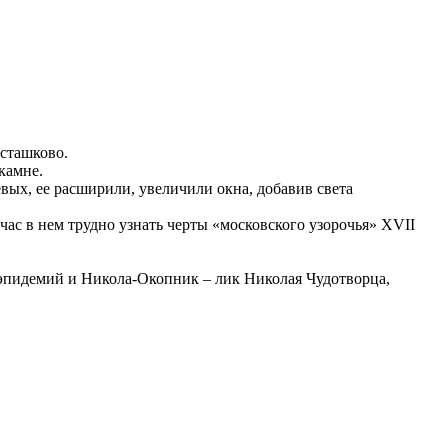
Осташково.
 камне.
вых, ее расширили, увеличили окна, добавив света
час в нем трудно узнать черты «московского узорочья» XVII
 эпидемий и Никола-Окопник – лик Николая Чудотворца,