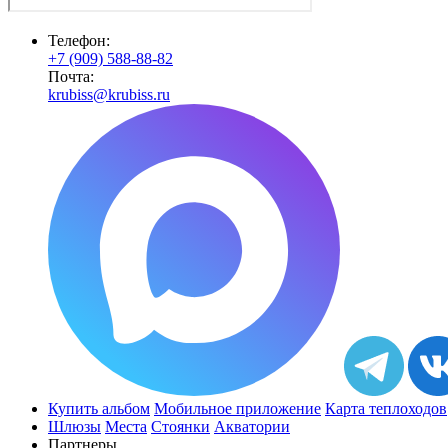
Телефон:
+7 (909) 588-88-82
Почта:
krubiss@krubiss.ru
Купить альбом
Мобильное приложение
Карта теплоходов
Шлюзы
Места
Стоянки
Акватории
Партнеры