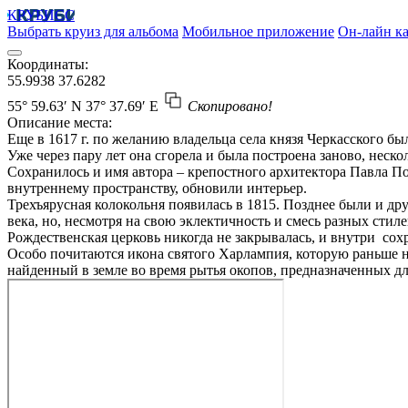
КРУБИСС
Выбрать круиз для альбома
Мобильное приложение
Он-лайн ка
Координаты:
55.9938
37.6282
55° 59.63′ N
37° 37.69′ E
Скопировано!
Описание места:
Еще в 1617 г. по желанию владельца села князя Черкасского б
Уже через пару лет она сгорела и была построена заново, неско
Сохранилось и имя автора – крепостного архитектора Павла По
внутреннему пространству, обновили интерьер.
Трехъярусная колокольня появилась в 1815. Позднее были и дру
века, но, несмотря на свою эклектичность и смесь разных стил
Рождественская церковь никогда не закрывалась, и внутри сох
Особо почитаются икона святого Харлампия, которую раньше 
найденный в земле во время рытья окопов, предназначенных д