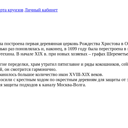
рта круизов
Личный кабинет
ыла построена первая деревянная церковь Рождества Христова в 
лько раз поновлялась и, наконец, в 1699 году была перестроена в
техина. В начале XIX в. при новых хозяевах – графах Шереметье
гие переделки, храм утратил пятиглавие и ряды кокошников, сей
ей, он смотрится гармонично.
ранилось большое количество икон XVIII-XIX веков.
носили с крестным ходом по окрестным деревням для защиты от
ля защиты подходов к каналу Москва-Волга.