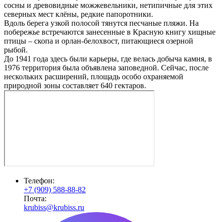
сосны и древовидные можжевельники, нетипичные для этих
северных мест клёны, редкие папоротники.
Вдоль берега узкой полосой тянутся песчаные пляжи. На
побережье встречаются занесенные в Красную книгу хищные
птицы – скопа и орлан-белохвост, питающиеся озерной
рыбой.
До 1941 года здесь были карьеры, где велась добыча камня, в
1976 территория была объявлена заповедной. Сейчас, после
нескольких расширений, площадь особо охраняемой
природной зоны составляет 640 гектаров.
Телефон:
+7 (909) 588-88-82
Почта:
krubiss@krubiss.ru