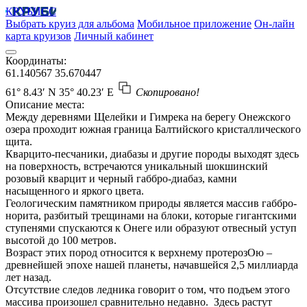
КРУБИСС
Выбрать круиз для альбома
Мобильное приложение
Он-лайн
карта круизов
Личный кабинет
Координаты:
61.140567
35.670447
61° 8.43′ N
35° 40.23′ E
Скопировано!
Описание места:
Между деревнями Щелейки и Гимрека на берегу Онежского
озера проходит южная граница Балтийского кристаллического
щита.
Кварцито-песчаники, диабазы и другие породы выходят здесь
на поверхность, встречаются уникальный шокшинский
розовый кварцит и черный габбро-диабаз, камни
насыщенного и яркого цвета.
Геологическим памятником природы является массив габбро-
норита, разбитый трещинами на блоки, которые гигантскими
ступенями спускаются к Онеге или образуют отвесный уступ
высотой до 100 метров.
Возраст этих пород относится к верхнему протерозОю –
древнейшей эпохе нашей планеты, начавшейся 2,5 миллиарда
лет назад.
Отсутствие следов ледника говорит о том, что подъем этого
массива произошел сравнительно недавно. Здесь растут